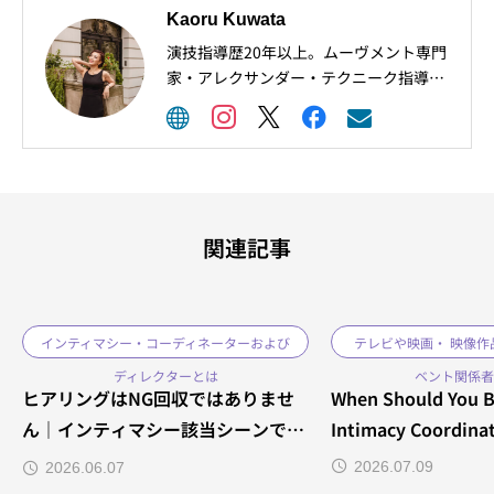
Kaoru Kuwata
演技指導歴20年以上。ムーヴメント専門
家・アレクサンダー・テクニーク指導者
としても、プロの俳優や歌手、ダンサー
の身体表現を幅広くサポート。 現在は、
ニューヨークでの実地研修を経て、IDC
認定インティマシー・コーディネーター
（ディレクター）としても活動中。 舞
台・映像・教育現場など、多様な現場に
関連記事
おける“演出の意図”と“俳優の安心”を両
立するため、動きの整理と振付を通して
現場を支えています。 ブログでは導入事
例や現場での変化も発信中です。 映画監
インティマシー・コーディネーターおよび
テレビや映画・ 映像作
督・演出家・俳優の皆様に向けたお役立
ディレクターとは
ベント関係者
ち情報をシェアしています。現場に必要
ヒアリングはNG回収ではありませ
When Should You Br
かどうか、まずはご相談ください。
ん｜インティマシー該当シーンでよ
Intimacy Coordinat
くある誤解
2026.07.09
2026.06.07