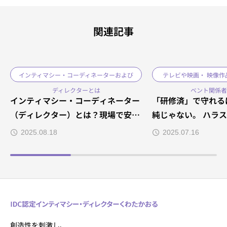
（ディレクター）としても活動中。 舞
台・映像・教育現場など、多様な現場に
関連記事
おける“演出の意図”と“俳優の安心”を両
立するため、動きの整理と振付を通して
現場を支えています。 ブログでは導入事
例や現場での変化も発信中です。 映画監
インティマシー・コーディネーターおよび
テレビや映画・ 映像作
督・演出家・俳優の皆様に向けたお役立
ディレクターとは
ベント関係者
ち情報をシェアしています。現場に必要
インティマシー・コーディネーター
「研修済」で守れる
かどうか、まずはご相談ください。
（ディレクター）とは？現場で安心
純じゃない。 ハラ
と演出を両立させる第三者の役割
の“その先”に必要
2025.08.18
2025.07.16
創造性を刺激し、