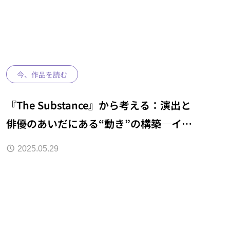
今、作品を読む
『The Substance』から考える：演出と
俳優のあいだにある“動き”の構築─イン
ティマシー・コーディネーター（ディレ
2025.05.29
クター）の視点