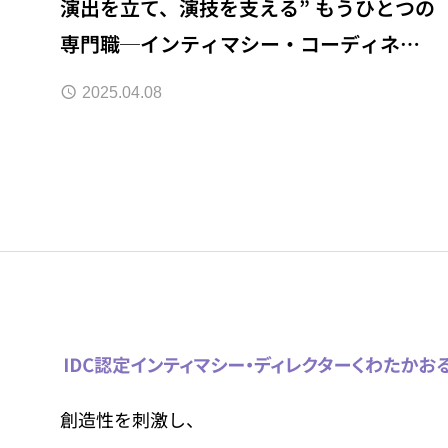
演出を立て、演技を支える” もうひとつの
専門職─インティマシー・コーディネー
ター（ディレクター）とは？
2025.04.08
創造性を刺激し、