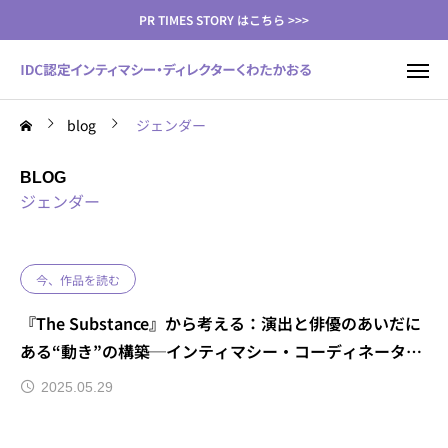
PR TIMES STORY はこちら >>>
blog
ジェンダー
BLOG
ジェンダー
今、作品を読む
『The Substance』から考える：演出と俳優のあいだに
ある“動き”の構築─インティマシー・コーディネーター
（ディレクター）の視点
2025.05.29